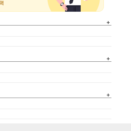
+
+
+