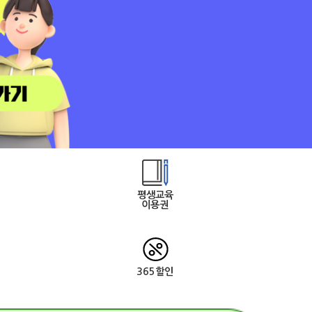
평생교육
이용권
365할인