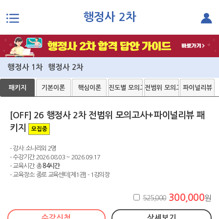
행정사 2차
본문으로 바로가기
행정사 1차
행정사 2차
패키지
기본이론
핵심이론
진도별 모의고사
전범위 모의고사
파이널리뷰
[OFF] 26 행정사 2차 전범위 모의고사+파이널리뷰 패
키지
모집중
- 강사: 소나리외 2명
- 수강기간: 2026.08.03 ~ 2026.09.17
- 교육시간: 총
84시간
- 교육장소: 종로 교육센터[제1관] - 1강의장
300,000
525,000
원
수강신청
상세보기