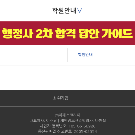
∨
학원안내
학원안내
회원가입
㈜이패스코리아
대표이사: 이재남 | 개인정보관리책임자: 나현철
사업자 등록번호: 105-86-
56986
통신판매업 신고번호: 2005-
02554