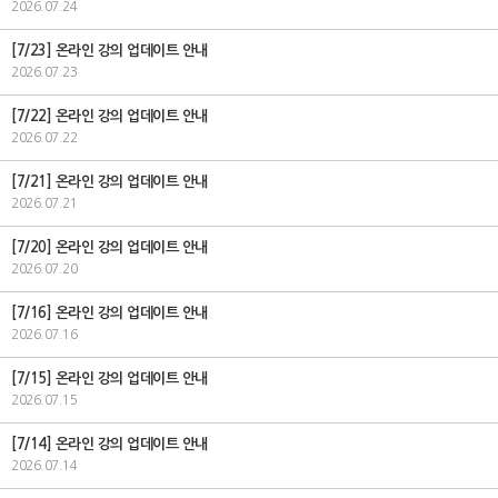
2026.07.24
[7/23] 온라인 강의 업데이트 안내
2026.07.23
[7/22] 온라인 강의 업데이트 안내
2026.07.22
[7/21] 온라인 강의 업데이트 안내
2026.07.21
[7/20] 온라인 강의 업데이트 안내
2026.07.20
[7/16] 온라인 강의 업데이트 안내
2026.07.16
[7/15] 온라인 강의 업데이트 안내
2026.07.15
[7/14] 온라인 강의 업데이트 안내
2026.07.14