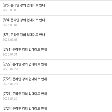
[8/5] 온라인 강의 업데이트 안내
2026.08.05
[8/4] 온라인 강의 업데이트 안내
2026.08.04
[8/3] 온라인 강의 업데이트 안내
2026.08.03
[7/31] 온라인 강의 업데이트 안내
2026.07.31
[7/29] 온라인 강의 업데이트 안내
2026.07.29
[7/28] 온라인 강의 업데이트 안내
2026.07.28
[7/27] 온라인 강의 업데이트 안내
2026.07.27
[7/24] 온라인 강의 업데이트 안내