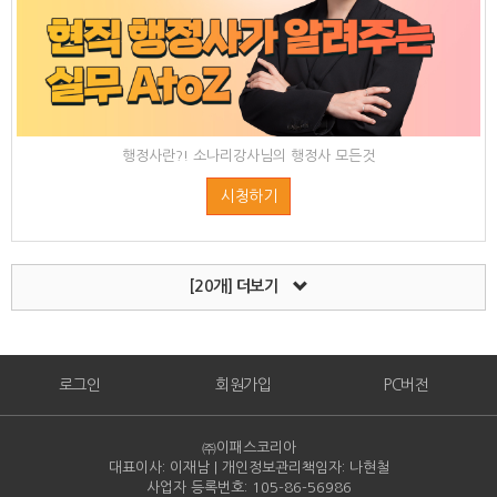
행정사란?! 소나리강사님의 행정사 모든것
시청하기
[20개]
더보기
로그인
회원가입
PC버전
㈜이패스코리아
대표이사: 이재남 | 개인정보관리책임자: 나현철
사업자 등록번호: 105-86-
56986