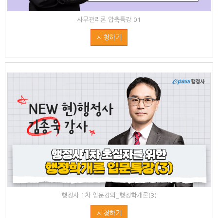
사무관리론 압축특강 01
시청하기
행정사 1차 입문강의_행정학개론(3)
시청하기