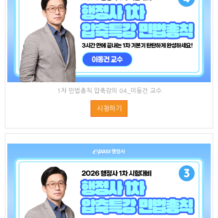
1차 민법총칙 압축강의 04_이동건 교수
시청하기