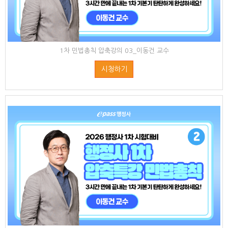
1차 민법총칙 압축강의 03_이동건 교수
시청하기