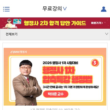
∨
무료강의
본문으로 바로가기
전체보기
1차 행정법 압축강의 03_박이준 교수