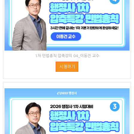
1차 민법총칙 압축강의 04_이동건 교수
시청하기