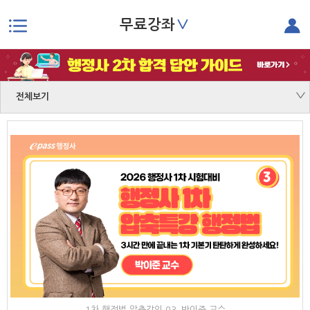
∨
무료강좌
본문으로 바로가기
전체보기
1차 행정법 압축강의 03_박이준 교수