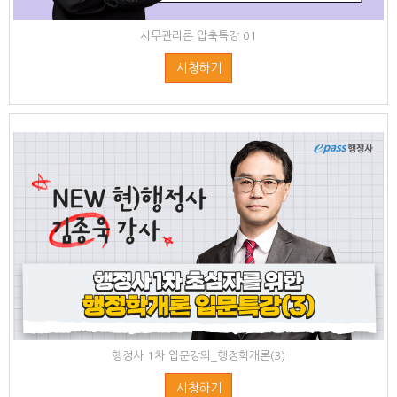
사무관리론 압축특강 01
시청하기
행정사 1차 입문강의_행정학개론(3)
시청하기