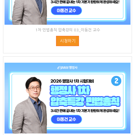
1차 민법총칙 압축강의 03_이동건 교수
시청하기