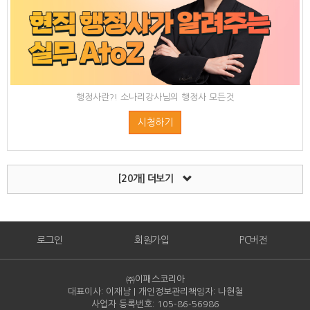
행정사란?! 소나리강사님의 행정사 모든것
시청하기
[20개]
더보기
로그인
회원가입
PC버전
㈜이패스코리아
대표이사: 이재남 | 개인정보관리책임자: 나현철
사업자 등록번호: 105-86-
56986